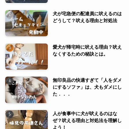
犬が宅急便の配達員に吠えるのは
どうして？吠える理由と対処法
愛犬が帰宅時に吠える理由？吠え
なくするための秘訣とは。
無印良品の快適すぎて「人をダメ
にするソファ」は、犬もダメにし
た．．．
人が食事中に犬が吠えるのはな
ぜ？吠える理由と対処法を理解し
よう！